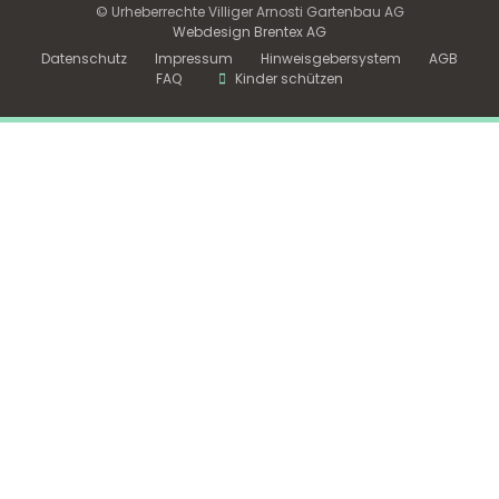
© Urheberrechte Villiger Arnosti Gartenbau AG
Webdesign Brentex AG
Datenschutz
Impressum
Hinweisgebersystem
AGB
FAQ
Kinder schützen